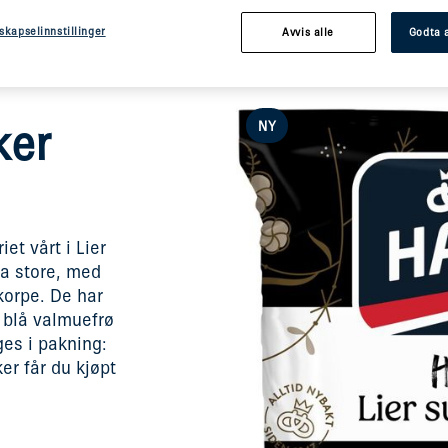
skapselinnstillinger
Avvis alle
Godta a
ker
NY
et vårt i Lier
a store, med
korpe. De har
 blå valmuefrø
ges i pakning:
er får du kjøpt