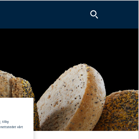
 tilby
 nettstedet vårt