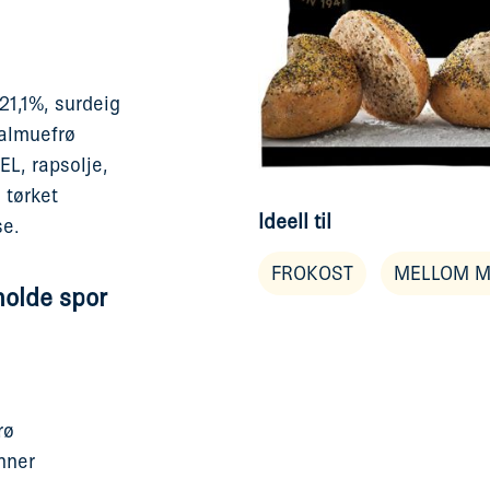
,1%, surdeig
almuefrø
L, rapsolje,
 tørket
Ideell til
se.
FROKOST
MELLOM M
holde spor
rø
nner