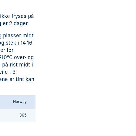
 ikke fryses på
g er 2 dager.
g plasser midt
g stek i 14-16
er før
210°C over- og
på rist midt i
ile i 3
ne er tint kan
Norway
365