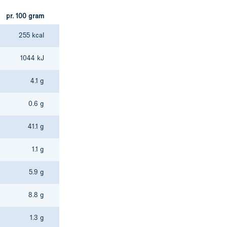
pr. 100 gram
255 kcal
1044 kJ
4.1 g
0.6 g
41.1 g
1.1 g
5.9 g
8.8 g
1.3 g