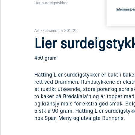
Lier surdeigstykker
Informasjon
Artikkelnummer: 201222
Lier surdeigstyk
450 gram
Hatting Lier surdeigstykker er bakt i bakeri
rett ved Drammen. Rundstykkene er ekstr
et rustikt utseende, store porer og sprø s
to kaker på Brødskala'n og er toppet med
og krønsjy mais for ekstra god smak. Sel
5 stk à 90 gram. Hatting Lier surdeigstykk
hos Spar, Meny og utvalgte Bunnpris.