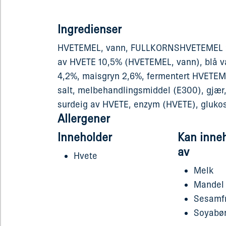
Ingredienser
HVETEMEL, vann, FULLKORNSHVETEMEL 21
av HVETE 10,5% (HVETEMEL, vann), blå v
4,2%, maisgryn 2,6%, fermentert HVETEME
salt, melbehandlingsmiddel (E300), gjær,
surdeig av HVETE, enzym (HVETE), gluko
Allergener
Inneholder
Kan inne
av
Hvete
Melk
Mandel
Sesamf
Soyabø