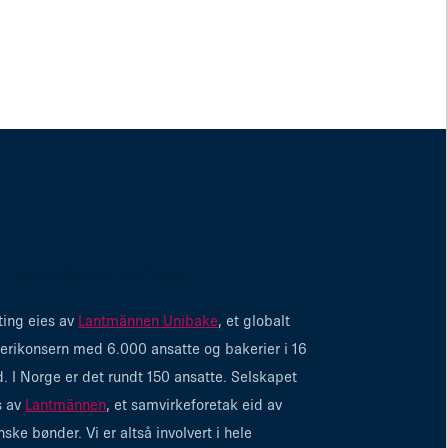
 Lantmännen Unibake
ting eies av
Lantmännen Unibake
, et globalt
erikonsern med 6.000 ansatte og bakerier i 16
d. I Norge er det rundt 150 ansatte. Selskapet
s av
Lantmännen
, et samvirkeforetak eid av
nske bønder. Vi er altså involvert i hele