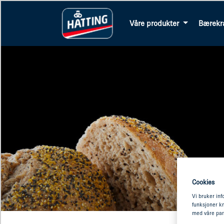
Våre produkter
Bærekr
Cookies
Vi bruker inf
funksjoner kn
med våre par