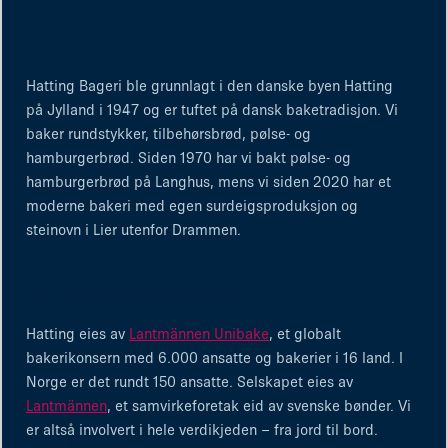
Om Hatting
Hatting Bageri ble grunnlagt i den danske byen Hatting
på Jylland i 1947 og er tuftet på dansk baketradisjon. Vi
baker rundstykker, tilbehørsbrød, pølse- og
hamburgerbrød. Siden 1970 har vi bakt pølse- og
hamburgerbrød på Langhus, mens vi siden 2020 har et
moderne bakeri med egen surdeigsproduksjon og
steinovn i Lier utenfor Drammen.
Om Lantmännen Unibake
Hatting eies av
Lantmännen Unibake
, et globalt
bakerikonsern med 6.000 ansatte og bakerier i 16 land. I
Norge er det rundt 150 ansatte. Selskapet eies av
Lantmännen
, et samvirkeforetak eid av svenske bønder. Vi
er altså involvert i hele verdikjeden – fra jord til bord.