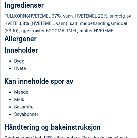
Ingredienser
FULLKORNSHVETEMEL 37%, vann, HVETEMEL 22%, surdeig av
HVETE 3,8% (HVETEMEL, vann), salt, melbehandlingsmiddel
(E300), gjær, røstet BYGGMALTMEL, maltet HVETEMEL.
Allergener
Inneholder
Bygg
Hvete
Kan inneholde spor av
Mandel
Melk
Sesamfrø
Soyabønner
Håndtering og bakeinstruksjon
Oppbevaring: Ved -18°C eller kaldere. Bør ikke fryses på nytt