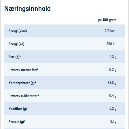
Næringsinnhold
pr. 100 gram
216 kcal
Energi (kcal)
890 kJ
Energi (kJ)
1.3 g
Fett (g)*
0.3 g
- hvorav mettet fett*
38.8 g
Karbohydrater (g)*
0.4 g
- hvorav sukkerarter*
6.2 g
Kostfiber (g)
8.1 g
Protein (g)*