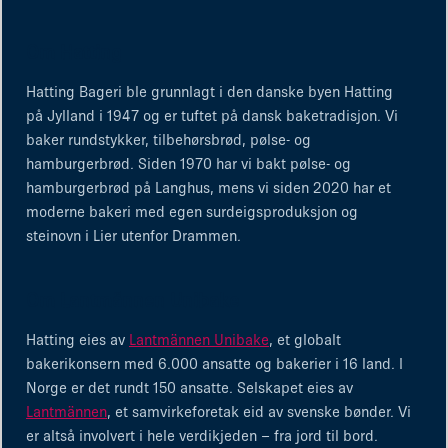
Om Hatting
Hatting Bageri ble grunnlagt i den danske byen Hatting
på Jylland i 1947 og er tuftet på dansk baketradisjon. Vi
baker rundstykker, tilbehørsbrød, pølse- og
hamburgerbrød. Siden 1970 har vi bakt pølse- og
hamburgerbrød på Langhus, mens vi siden 2020 har et
moderne bakeri med egen surdeigsproduksjon og
steinovn i Lier utenfor Drammen.
Om Lantmännen Unibake
Hatting eies av
Lantmännen Unibake
, et globalt
bakerikonsern med 6.000 ansatte og bakerier i 16 land. I
Norge er det rundt 150 ansatte. Selskapet eies av
Lantmännen
, et samvirkeforetak eid av svenske bønder. Vi
er altså involvert i hele verdikjeden – fra jord til bord.