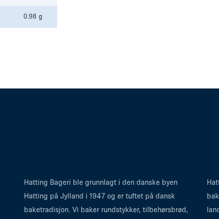
0.98 g
Om Hatting
Om
Hatting Bageri ble grunnlagt i den danske byen
Hat
Hatting på Jylland i 1947 og er tuftet på dansk
bak
baketradisjon. Vi baker rundstykker, tilbehørsbrød,
lan