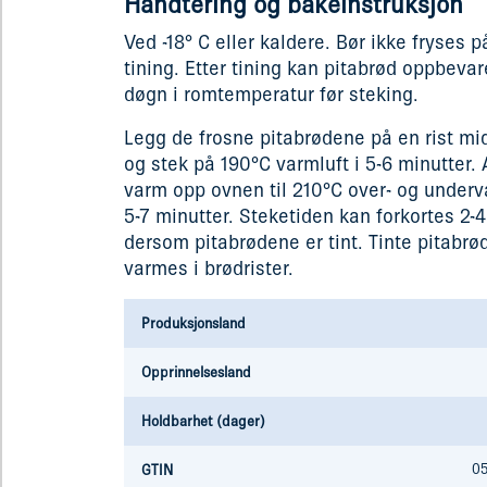
Håndtering og bakeinstruksjon
Ved -18° C eller kaldere. Bør ikke fryses p
tining. Etter tining kan pitabrød oppbevar
døgn i romtemperatur før steking.
Legg de frosne pitabrødene på en rist mid
og stek på 190°C varmluft i 5-6 minutter. 
varm opp ovnen til 210°C over- og underv
5-7 minutter. Steketiden kan forkortes 2-
dersom pitabrødene er tint. Tinte pitabrø
varmes i brødrister.
Produksjonsland
Opprinnelsesland
Holdbarhet (dager)
0
GTIN