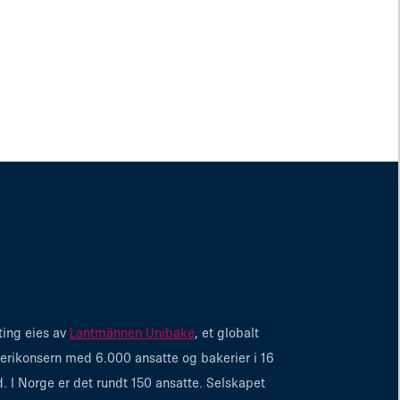
 Lantmännen Unibake
ting eies av
Lantmännen Unibake
, et globalt
erikonsern med 6.000 ansatte og bakerier i 16
d. I Norge er det rundt 150 ansatte. Selskapet