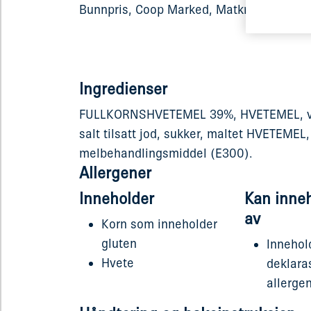
Bunnpris, Coop Marked, Matkroken og Pri
Ingredienser
FULLKORNSHVETEMEL 39%, HVETEMEL, va
salt tilsatt jod, sukker, maltet HVETEMEL,
melbehandlingsmiddel (E300).
Allergener
Inneholder
Kan inne
av
Korn som inneholder
gluten
Innehol
Hvete
deklara
allerge