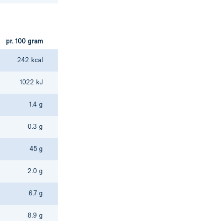
pr. 100 gram
242 kcal
1022 kJ
1.4 g
0.3 g
45 g
2.0 g
6.7 g
8.9 g