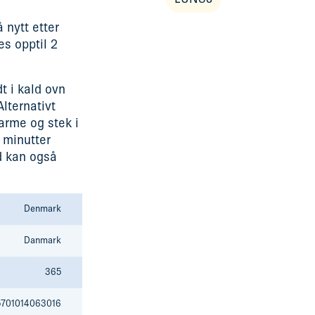
å nytt etter
es opptil 2
t i kald ovn
Alternativt
arme og stek i
4 minutter
d kan også
Denmark
Danmark
365
5701014063016