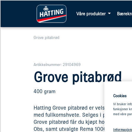
Våre produkter
Bærekr
Grove pitabrød
Artikkelnummer: 29104969
Grove pitabrød
400 gram
Cookies
Vi bruker inf
Hatting Grove pitabrød er velsmakende p
funksjoner kn
med fullkornshvete. Selges i pakning: 5 
med våre par
Grove pitabrød får du kjøpt hos Meny, Me
Obs, samt utvalgte Rema 1000, Joker, Kiw
Informasjon