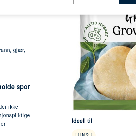
x.
nn, gjær,
holde spor
der ikke
sjonspliktige
Ideell til
ner
LUNSJ