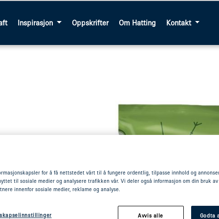
aft
Inspirasjon
Oppskrifter
Om Hatting
Kontakt
ormasjonskapsler for å få nettstedet vårt til å fungere ordentlig, tilpasse innhold og annonser,
itabrød bakt
yttet til sosiale medier og analysere trafikken vår. Vi deler også informasjon om din bruk av
stk à 80 gram.
tnere innenfor sosiale medier, reklame og analyse.
ga, Extra og
i, Spar,
skapselinnstillinger
Avvis alle
Godta a