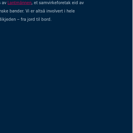
s av
Lantmännen
, et samvirkeforetak eid av
nske bønder. Vi er altså involvert i hele
dikjeden – fra jord til bord.