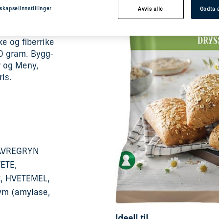
tykkene i
skapselinnstillinger
Avvis alle
Godta a
og
 kaker på
e og fiberrike
70 gram. Bygg-
r og Meny,
is.
HAVREGRYN
VETE,
lt, HVETEMEL,
ym (amylase,
Ideell til