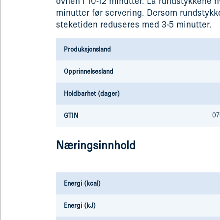
ovnen i 10-12 minutter. La rundstykkene hv
minutter før servering. Dersom rundstykke
steketiden reduseres med 3-5 minutter.
Produksjonsland
Opprinnelsesland
Holdbarhet (dager)
07
GTIN
Næringsinnhold
Energi (kcal)
Energi (kJ)