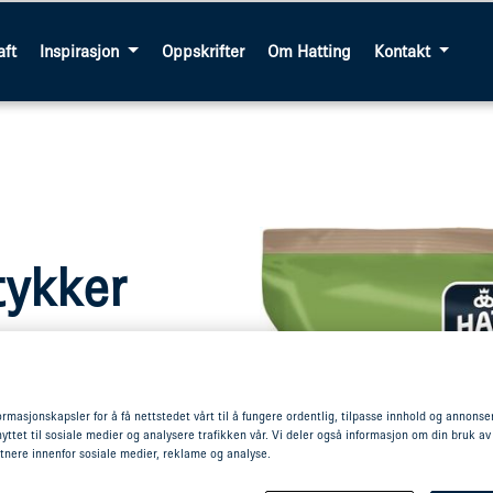
aft
Inspirasjon
Oppskrifter
Om Hatting
Kontakt
tykker
ryn. Bygg er
ormasjonskapsler for å få nettstedet vårt til å fungere ordentlig, tilpasse innhold og annonser,
e, og disse
yttet til sosiale medier og analysere trafikken vår. Vi deler også informasjon om din bruk av
norsk havre i
tnere innenfor sosiale medier, reklame og analyse.
nde surdeig for