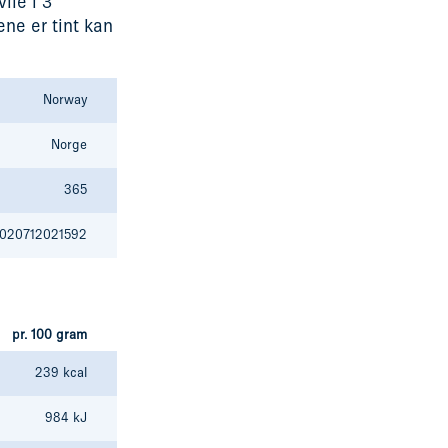
ile i 3
ne er tint kan
Norway
Norge
365
020712021592
pr. 100 gram
239 kcal
984 kJ