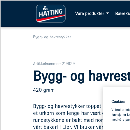
Våre produkter
Bærekr
Bygg- og havrestykker
Artikkelnummer: 219929
Bygg- og havres
420 gram
Cookies
Bygg- og havrestykker toppet med havreg
Vi bruker inf
et urkorn som lenge har vært odlet i Norg
funksjoner kn
rundstykkene er bakt med norsk bygg og 
med våre par
vårt bakeri i Lier. Vi bruker vår egen leve