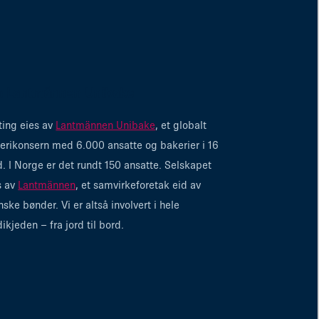
 Lantmännen Unibake
ting eies av
Lantmännen Unibake
, et globalt
erikonsern med 6.000 ansatte og bakerier i 16
d. I Norge er det rundt 150 ansatte. Selskapet
s av
Lantmännen
, et samvirkeforetak eid av
nske bønder. Vi er altså involvert i hele
dikjeden – fra jord til bord.