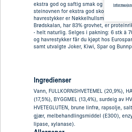
ekstra god og saftig smak og baker runds
Informasjon
steinovnen for ekstra god skorpe. Bygg- 
havrestykker er Nøkkelhullsmerket, har 4
Brødskalan, har 83% grovhet, er proteinrik
- helt naturlig. Selges i pakning: 6 stk à 
og havrestykker får du kjøpt hos Eurospa
samt utvalgte Joker, Kiwi, Spar og Bunnpr
Ingredienser
Vann, FULLKORNSHVETEMEL (20,9%), 
(17,5%), BYGGMEL (13,4%), surdeig av H
HVETEGLUTEN, brune linfrø, rapsolje, sa
gjær, melbehandlingsmiddel (E300), enz
lipase, xylanase).