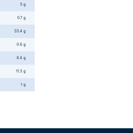
5 g
0.7 g
33.4 g
0.6 g
6.4 g
11.3 g
1 g