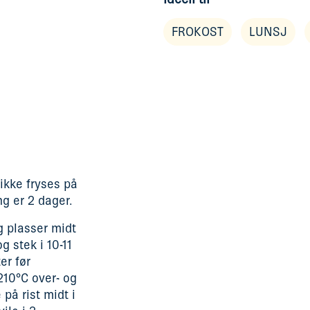
FROKOST
LUNSJ
 ikke fryses på
ng er 2 dager.
g plasser midt
g stek i 10-11
er før
210°C over- og
på rist midt i